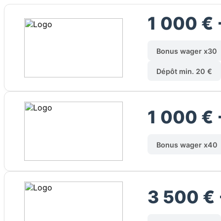
1 000 € 
Bonus wager x30
Dépôt min. 20 €
1 000 € 
Bonus wager x40
3 500 € 